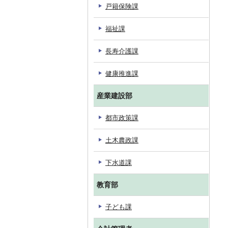
戸籍保険課
福祉課
長寿介護課
健康推進課
産業建設部
都市政策課
土木農政課
下水道課
教育部
子ども課