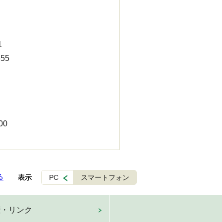
1
55
00
る
表示
PC
スマートフォン
権・リンク