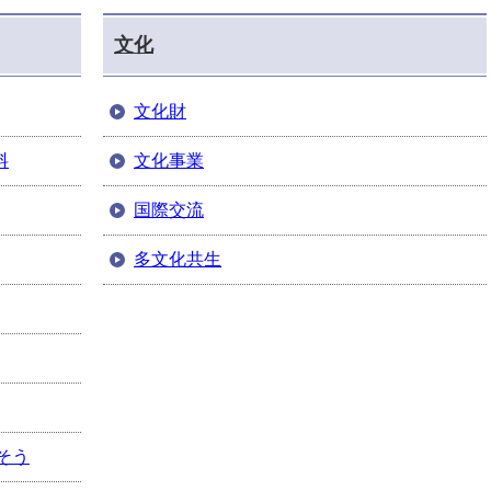
文化
文化財
料
文化事業
国際交流
多文化共生
そう