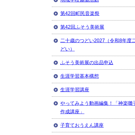
第42回町民音楽祭
第42回ふそう美術展
二十歳のつどい2027（令和8年度
どい）
ふそう美術展の出品申込
生涯学習基本構想
生涯学習講座
やってみよう動画編集！「神楽囃
作成講座」
子育ておうえん講座