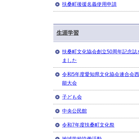
扶桑町後援名義使用申請
生涯学習
扶桑町文化協会創立50周年記念誌
ました
令和5年度愛知県文化協会連合会
能大会
子ども会
中央公民館
令和7年度扶桑町文化祭
地域学校協働活動