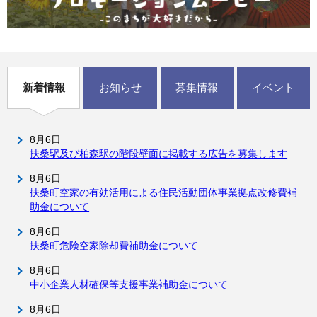
新着情報
お知らせ
募集情報
イベント
8月6日
扶桑駅及び柏森駅の階段壁面に掲載する広告を募集します
8月6日
扶桑町空家の有効活用による住民活動団体事業拠点改修費補
助金について
8月6日
扶桑町危険空家除却費補助金について
8月6日
中小企業人材確保等支援事業補助金について
8月6日