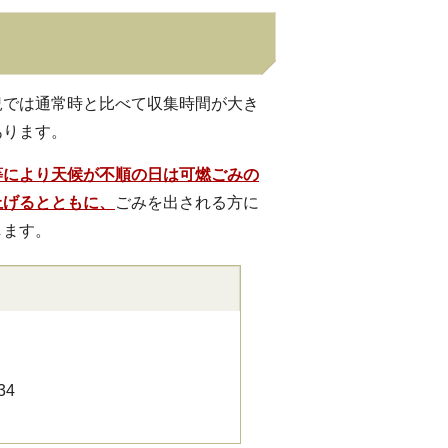
況では通常時と比べて収集時間が大き
あります。
等により
天
候が不順の日は可燃ごみの
上げるとともに、
ごみを出される方に
します。
34