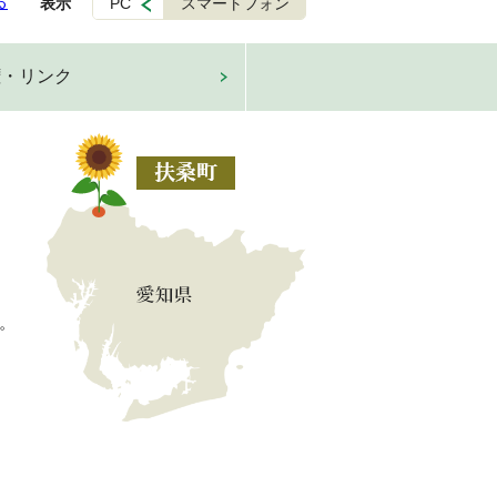
る
表示
PC
スマートフォン
権・リンク
。