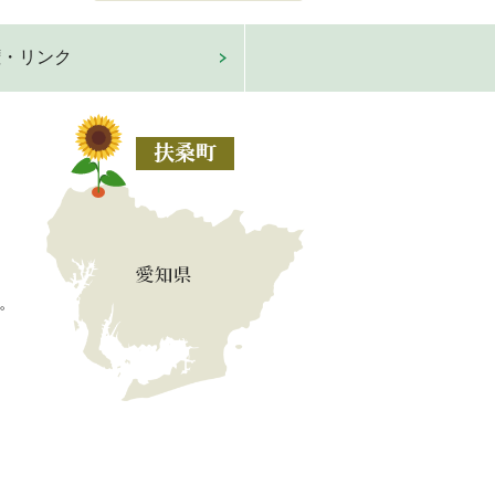
権・リンク
。