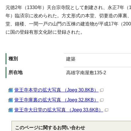
元徳2年（1330年）天台宗寺院として創建され、永正7年（1
年）臨済宗に改められた。方丈形式の本堂、切妻造の庫裏
堂、鐘楼、一間一戸の山門の五棟の建造物が平成17年（200
に国の登録有形文化財に登録された。
種別
建築
所在地
高雄字南屋敷135-2
覚王寺本堂の拡大写真 （Jpeg 30.8KB）
覚王寺庫裏の拡大写真 （Jpeg 32.8KB）
覚王寺大日堂の拡大写真 （Jpeg 33.6KB）
このページに関する
お問い合わせ