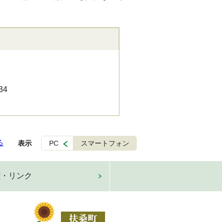
34
る
表示
PC
スマートフォン
権・リンク