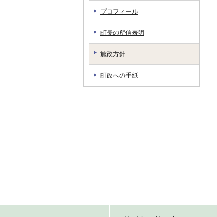
プロフィール
町長の所信表明
施政方針
町政への手紙