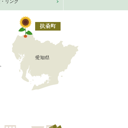
権・リンク
。