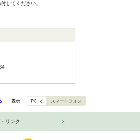
添付してください。
34
る
表示
PC
スマートフォン
権・リンク