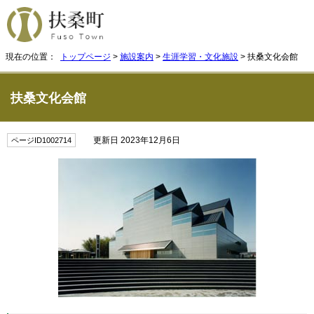
現在の位置：
トップページ
>
施設案内
>
生涯学習・文化施設
> 扶桑文化会館
扶桑文化会館
更新日 2023年12月6日
ページID1002714