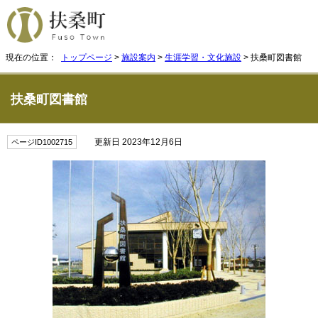
現在の位置：
トップページ
>
施設案内
>
生涯学習・文化施設
> 扶桑町図書館
扶桑町図書館
更新日 2023年12月6日
ページID1002715