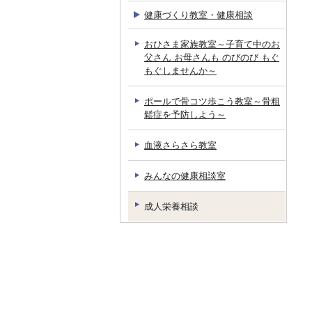
健康づくり教室・健康相談
おひさま家族教室～子育て中のお
父さん お母さんも のびのび もぐ
もぐしませんか～
ポールで骨コツ歩こう教室～骨粗
鬆症を予防しよう～
血液さらさら教室
みんなの健康相談室
成人栄養相談