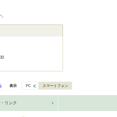
い。
00
る
表示
PC
スマートフォン
権・リンク