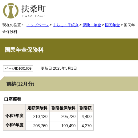
現在の位置：
トップページ
>
くらし・手続き
>
保険・年金
>
国民年金
> 国民年
金保険料
国民年金保険料
更新日 2025年5月1日
ページID1001609
前納(12月分)
口座振替
定額保険料
割引後保険料
割引額
令和7年度
210,120
205,720
4,400
令和6年度
203,760
199,490
4,270