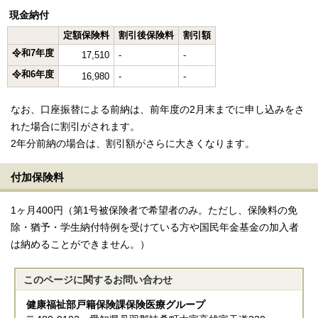
現金納付
定額保険料
割引後保険料
割引額
令和7年度
17,510
-
-
令和6年度
16,980
-
-
なお、口座振替による前納は、前年度の2月末までに申し込みをさ
れた場合に割引がされます。
2年分前納の場合は、割引額がさらに大きくなります。
付加保険料
1ヶ月400円（第1号被保険者で希望者のみ。ただし、保険料の免
除・猶予・学生納付特例を受けている方や国民年金基金の加入者
は納めることができません。）
このページに関する
お問い合わせ
健康福祉部戸籍保険課保険医療グループ