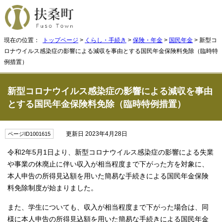
現在の位置：
トップページ
>
くらし・手続き
>
保険・年金
>
国民年金
> 新型コ
ロナウイルス感染症の影響による減収を事由とする国民年金保険料免除（臨時特
例措置）
新型コロナウイルス感染症の影響による減収を事由
とする国民年金保険料免除（臨時特例措置）
更新日 2023年4月28日
ページID1001615
令和2年5月1日より、新型コロナウイルス感染症の影響による失業
や事業の休廃止に伴い収入が相当程度まで下がった方を対象に、
本人申告の所得見込額を用いた簡易な手続きによる国民年金保険
料免除制度が始まりました。
また、学生についても、収入が相当程度まで下がった場合は、同
様に本人申告の所得見込額を用いた簡易な手続きによる国民年金