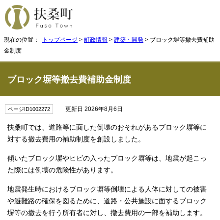
現在の位置：
トップページ
>
町政情報
>
建築・開発
> ブロック塀等撤去費補助
金制度
ブロック塀等撤去費補助金制度
更新日 2026年8月6日
ページID1002272
扶桑町では、道路等に面した倒壊のおそれがあるブロック塀等に
対する撤去費用の補助制度を創設しました。
傾いたブロック塀やヒビの入ったブロック塀等は、地震が起こっ
た際には倒壊の危険性があります。
地震発生時におけるブロック塀等倒壊による人体に対しての被害
や避難路の確保を図るために、道路・公共施設に面するブロック
塀等の撤去を行う所有者に対し、撤去費用の一部を補助します。