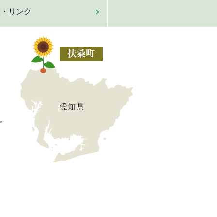
権・リンク
。