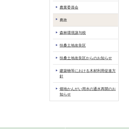
農業委員会
農政
森林環境譲与税
扶桑土地改良区
扶桑土地改良区からのお知らせ
建築物等における木材利用促進方
針
畑地かんがい用水の通水再開のお
知らせ