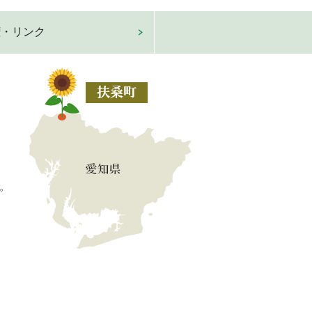
権・リンク
。