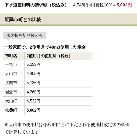
下水道使用料の請求額（税込み）
4,548円×消費税10%＝
5,002円
近隣市町との比較
表の幅を切り替える
一般家庭で、2使用月で40m3使用した場合
市町名
2使用月の使用料（税込）
一宮市
5,159円
犬山市
4,455円
江南市
5,136円
岩倉市
4,260円
大口町
4,532円
扶桑町
5,002円
※犬山市の使用料は令和8年4月に予定される使用料改定後の単価
で計算しています