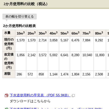
2か月使用料の比較（税込）
表の幅を切り替える
2か月使用料の比較表
水量
3
3
3
3
3
3
3
3
10m
20m
30m
40m
50m
60m
70m
80m
現行の
1,570
1,570
2,714
3,858
5,167
6,476
7,884
9,292
使用料
（円）
改定後
1,856
2,142
3,572
5,002
6,641
8,280
10,040
11,800
の
使用料
（円）
差額
286
572
858
1,144
1,474
1,804
2,156
2,508
下水道使用料の早見表 （PDF 55.9KB）
ダウンロードはこちらから