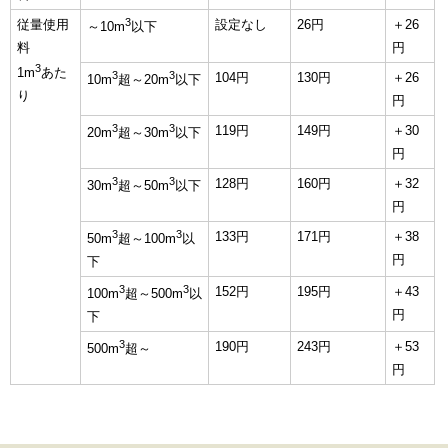
3
従量使用
設定なし
26円
＋26
～10m
以下
料
円
3
1m
あた
3
3
104円
130円
＋26
10m
超～20m
以下
り
円
3
3
119円
149円
＋30
20m
超～30m
以下
円
3
3
128円
160円
＋32
30m
超～50m
以下
円
3
3
133円
171円
＋38
50m
超～100m
以
円
下
3
3
152円
195円
＋43
100m
超～500m
以
円
下
3
190円
243円
＋53
500m
超～
円