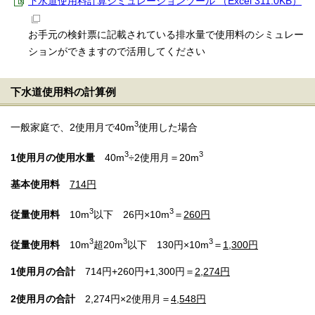
下水道使用料計算シミュレーションツール （Excel 311.0KB）
お手元の検針票に記載されている排水量で使用料のシミュレー
ションができますので活用してください
下水道使用料の計算例
3
一般家庭で、2使用月で40m
使用した場合
3
3
1使用月の使用水量
40m
÷2使用月＝20m
基本使用料
714円
3
3
従量使用料
10m
以下 26円×10m
＝
260円
3
3
3
従量使用料
10m
超20m
以下 130円×10m
＝
1,300円
1使用月の合計
714円+260円+1,300円＝
2,274円
2使用月の合計
2,274円×2使用月＝
4,548円