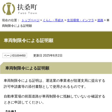
現在の位置：
トップページ
>
くらし・手続き
>
生活環境・インフラ
>
道路
> 車
両制限令による証明願
車両制限令による証明願
更新日 2025年6月2日
ページID1004450
車両制限令による証明願
車両制限令による証明は、運送業の事業者が陸運支局に提出する
許可申請書等の添付書類として使用されるものです。
自動車置場の前面道路が車両制限令に抵触していないか確認する
ときに申請してください。