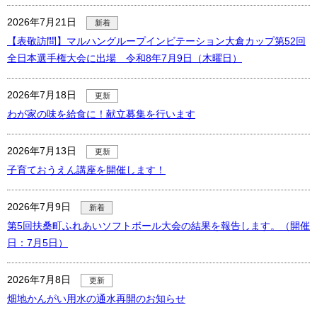
2026年7月21日
新着
【表敬訪問】マルハングループインビテーション大倉カップ第52回
全日本選手権大会に出場 令和8年7月9日（木曜日）
2026年7月18日
更新
わが家の味を給食に！献立募集を行います
2026年7月13日
更新
子育ておうえん講座を開催します！
2026年7月9日
新着
第5回扶桑町ふれあいソフトボール大会の結果を報告します。（開催
日：7月5日）
2026年7月8日
更新
畑地かんがい用水の通水再開のお知らせ