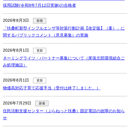
採用試験(令和8年7月12日実施)の合格者
2026年8月3日
新着
「扶桑町新型インフルエンザ等対策行動計画【改定版】（案）」に
関するパブリックコメント（意見募集）の実施
2026年8月1日
更新
ネーミングライツ・パートナー募集について（尾張北部環境組合ご
み処理施設）
2026年8月1日
更新
物価高対応子育て応援手当（受付は終了しました。）
2026年7月29日
新着
住民活動支援センター（ぷらねっと扶桑）固定電話の故障のお知ら
せ