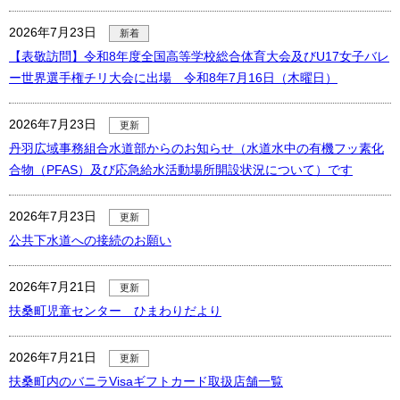
2026年7月23日
新着
【表敬訪問】令和8年度全国高等学校総合体育大会及びU17女子バレ
ー世界選手権チリ大会に出場 令和8年7月16日（木曜日）
2026年7月23日
更新
丹羽広域事務組合水道部からのお知らせ（水道水中の有機フッ素化
合物（PFAS）及び応急給水活動場所開設状況について）です
2026年7月23日
更新
公共下水道への接続のお願い
2026年7月21日
更新
扶桑町児童センター ひまわりだより
2026年7月21日
更新
扶桑町内のバニラVisaギフトカード取扱店舗一覧