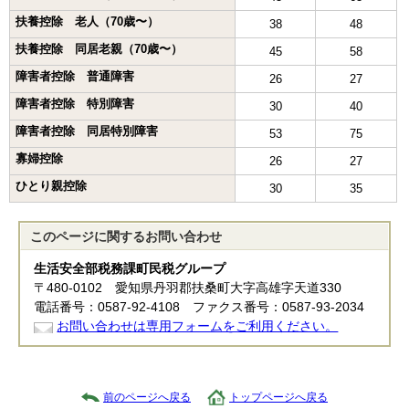
扶養控除 老人（70歳〜）
38
48
扶養控除 同居老親（70歳〜）
45
58
障害者控除 普通障害
26
27
障害者控除 特別障害
30
40
障害者控除 同居特別障害
53
75
寡婦控除
26
27
ひとり親控除
30
35
このページに関する
お問い合わせ
生活安全部税務課町民税グループ
〒480-0102 愛知県丹羽郡扶桑町大字高雄字天道330
電話番号：0587-92-4108 ファクス番号：0587-93-2034
お問い合わせは専用フォームをご利用ください。
前のページへ戻る
トップページへ戻る