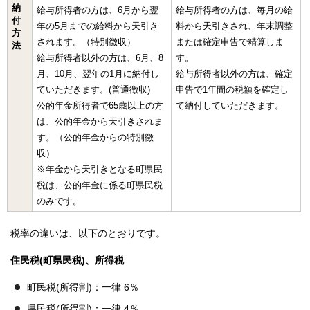
納
給与所得者の方は、6月から翌
給与所得者の方は、毎月の給
付
年の5月までの給料から天引き
料から天引きされ、年末調整
方
されます。（特別徴収）
または確定申告で精算しま
法
給与所得者以外の方は、6月、8
す。
月、10月、翌年の1月に納付し
給与所得者以外の方は、確定
ていただきます。(普通徴収)
申告で1年間の税額を確定し
公的年金所得者で65歳以上の方
て納付していただきます。
は、公的年金から天引きされま
す。（公的年金からの特別徴
収）
※年金から天引きとなる町県民
税は、公的年金に係る町県民税
のみです。
税率の違いは、以下のとおりです。
住民税(町県民税)、所得税
町民税(所得割)：一律 6％
県民税(所得割)：一律 4％