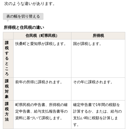
次のような違いがあります。
表の幅を切り替える
所得税と住民税の違い
住民税（町県民税）
所得税
課
扶桑町と愛知県が課税します。
国が課税します。
税
す
る
と
こ
ろ
課
前年の所得に課税されます。
その年に課税されます。
税
対
象
課
町県民税の申告書、所得税の確
確定申告書で1年間の税額を
税
定申告書、給与支払報告書等の
計算するか、または、給与の
方
資料に基づいて課税します。
支払い時に税額を計算しま
法
す。