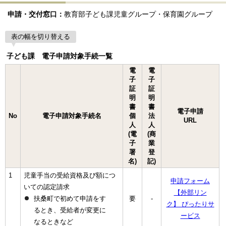
申請・交付窓口：
教育部子ども課児童グループ・保育園グループ
表の幅を切り替える
子ども課 電子申請対象手続一覧
電
電
子
子
証
証
明
明
書
書
電子申請
No
電子申請対象手続名
個
法
URL
人
人
(電
(商
子
業
署
登
名)
記)
1
児童手当の受給資格及び額につ
申請フォーム
いての認定請求
【外部リン
扶桑町で初めて申請をす
要
-
ク】 ぴったりサ
るとき、受給者が変更に
ービス
なるときなど