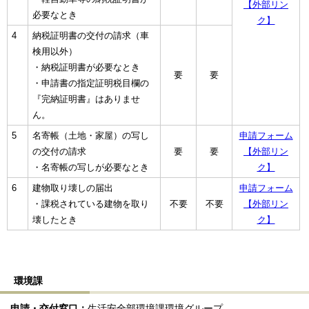
【外部リン
必要なとき
ク】
4
納税証明書の交付の請求（車
検用以外）
・納税証明書が必要なとき
要
要
・申請書の指定証明税目欄の
『完納証明書』はありませ
ん。
5
名寄帳（土地・家屋）の写し
申請フォーム
の交付の請求
要
要
【外部リン
・名寄帳の写しが必要なとき
ク】
6
建物取り壊しの届出
申請フォーム
・課税されている建物を取り
不要
不要
【外部リン
壊したとき
ク】
環境課
申請・交付窓口：
生活安全部環境課環境グループ