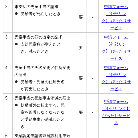
2
未支払の児童手当の請求
申請フォーム
受給者が死亡したとき
【外部リン
要
-
ク】 ぴったりサ
ービス
3
児童手当の額の改定の請求
申請フォーム
支給児童数が増えたと
【外部リン
要
-
き、減ったとき
ク】 ぴったりサ
ービス
4
児童手当の氏名変更／住所変更
申請フォーム
の届出
【外部リン
要
-
受給者・児童の住所氏名
ク】 ぴったりサ
が変更したとき
ービス
5
児童手当の受給事由消滅の届出
申請フォーム
扶桑町外に転出する、児
【外部リンク】
童を監護しなくなったな
要
-
ぴったりサービ
ど受給事由が消滅したと
ス
き
6
支給認定申請書兼施設利用申込