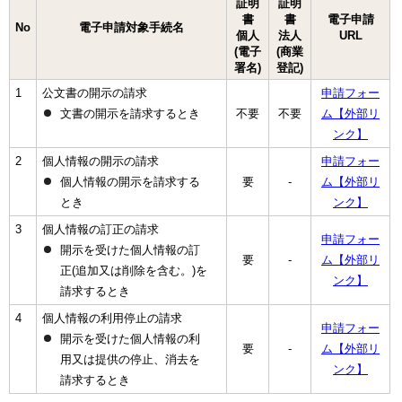
証明
証明
書
書
電子申請
No
電子申請対象手続名
個人
法人
URL
(電子
(商業
署名)
登記)
1
公文書の開示の請求
申請フォー
文書の開示を請求するとき
不要
不要
ム【外部リ
ンク】
2
個人情報の開示の請求
申請フォー
個人情報の開示を請求する
要
-
ム【外部リ
とき
ンク】
3
個人情報の訂正の請求
申請フォー
開示を受けた個人情報の訂
要
-
ム【外部リ
正(追加又は削除を含む。)を
ンク】
請求するとき
4
個人情報の利用停止の請求
申請フォー
開示を受けた個人情報の利
要
-
ム【外部リ
用又は提供の停止、消去を
ンク】
請求するとき