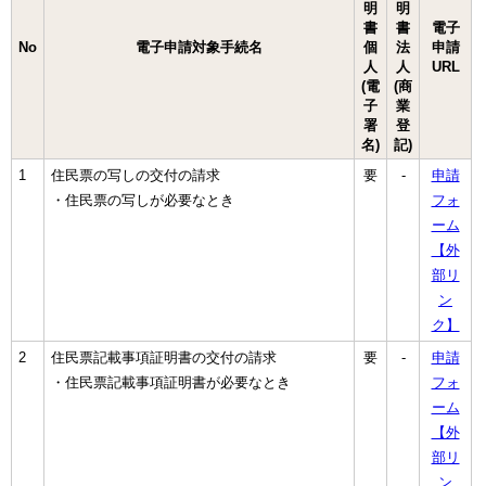
明
明
書
書
電子
No
電子申請対象手続名
個
法
申請
人
人
URL
(電
(商
子
業
署
登
名)
記)
1
住民票の写しの交付の請求
要
-
申請
・住民票の写しが必要なとき
フォ
ーム
【外
部リ
ン
ク】
2
住民票記載事項証明書の交付の請求
要
-
申請
・住民票記載事項証明書が必要なとき
フォ
ーム
【外
部リ
ン