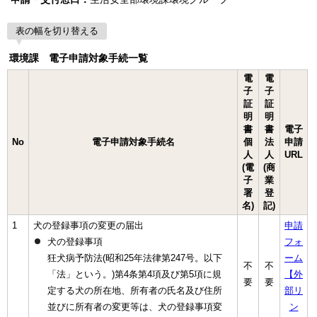
表の幅を切り替える
環境課 電子申請対象手続一覧
電
電
子
子
証
証
明
明
書
書
電子
No
電子申請対象手続名
個
法
申請
人
人
URL
(電
(商
子
業
署
登
名)
記)
1
犬の登録事項の変更の届出
申請
犬の登録事項
フォ
狂犬病予防法(昭和25年法律第247号。以下
ーム
不
不
「法」という。)第4条第4項及び第5項に規
【外
要
要
定する犬の所在地、所有者の氏名及び住所
部リ
並びに所有者の変更等は、犬の登録事項変
ン