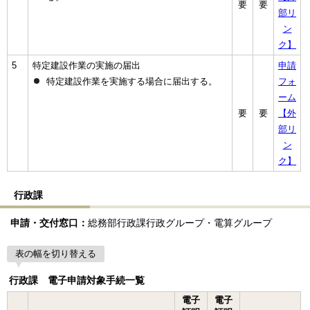
要
要
部リ
ン
ク】
5
特定建設作業の実施の届出
申請
特定建設作業を実施する場合に届出する。
フォ
ーム
要
要
【外
部リ
ン
ク】
行政課
申請・交付窓口：
総務部行政課行政グループ・電算グループ
表の幅を切り替える
行政課 電子申請対象手続一覧
電子
電子