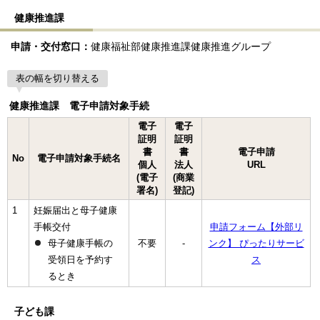
健康推進課
申請・交付窓口：
健康福祉部健康推進課健康推進グループ
表の幅を切り替える
健康推進課 電子申請対象手続
電子
電子
証明
証明
書
書
電子申請
No
電子申請対象手続名
個人
法人
URL
(電子
(商業
署名)
登記)
1
妊娠届出と母子健康
手帳交付
申請フォーム【外部リ
母子健康手帳の
不要
-
ンク】 ぴったりサービ
受領日を予約す
ス
るとき
子ども課