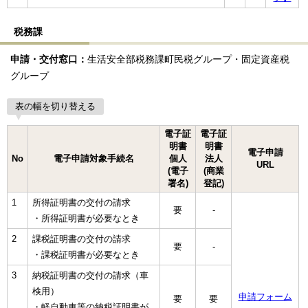
税務課
申請・交付窓口：
生活安全部税務課町民税グループ・固定資産税
グループ
表の幅を切り替える
電子証
電子証
明書
明書
電子申請
No
電子申請対象手続名
個人
法人
URL
(電子
(商業
署名)
登記)
1
所得証明書の交付の請求
要
-
・所得証明書が必要なとき
2
課税証明書の交付の請求
要
-
・課税証明書が必要なとき
3
納税証明書の交付の請求（車
検用）
申請フォーム
要
要
・軽自動車等の納税証明書が