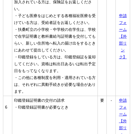
加入されている方は、保険証をお返しくださ
い。
・子ども医療をはじめとする各種福祉医療を受
申請
けている方は、受給者証をお返しください。
フォ
・扶桑町立の小学校・中学校の在学生は、学校
ーム
で在学証明書と教科書給与証明書を交付しても
【外
らい、新しい住所地へ転入の届け出をするとき
部リ
にあわせて提出してください。
ン
・印鑑登録をしている方は、印鑑登録証を返却
ク】
してください。資格は転出日あるいは転出予定
日をもってなくなります。
・この他に各種制度を利用・適用されている方
は、それぞれに異動手続きが必要な場合があり
ます。
印鑑登録証明書の交付の請求
要
-
申請
6
・印鑑登録証明書が必要なとき
フォ
ーム
【外
部リ