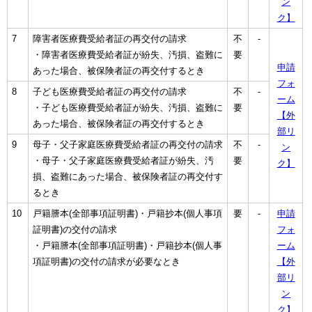
ン
ク】
7
障害者医療費受給者証の再交付の請求
不
-
・障害者医療費受給者証が紛失、汚損、盗難に
要
申請
あった場合、被保険者証の再交付するとき
フォ
8
子ども医療費受給者証の再交付の請求
不
-
ーム
・子ども医療費受給者証が紛失、汚損、盗難に
要
【外
あった場合、被保険者証の再交付するとき
部リ
9
母子・父子家庭医療費受給者証の再交付の請求
不
-
ン
・母子・父子家庭医療費受給者証が紛失、汚
要
ク】
損、盗難にあった場合、被保険者証の再交付す
るとき
10
戸籍謄本(全部事項証明書)・戸籍抄本(個人事項
要
-
申請
証明書)の交付の請求
フォ
・戸籍謄本(全部事項証明書)・戸籍抄本(個人事
ーム
項証明書)の交付の請求が必要なとき
【外
部リ
ン
ク】