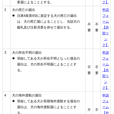
更届によることとする。
ク】
2
犬の死亡の届出
申請
法第4条第4項に規定する犬の死亡の届出
フォ
は、犬の死亡届によることとし、当該犬の
ーム
不
不
鑑札及び注射済票を併せて届出する。
【外
要
要
部リ
ン
ク】
3
犬の所在不明の届出
申請
登録してある犬が所在不明となった場合の
フォ
届出は、犬の所在不明届によることとす
ーム
不
不
る。
【外
要
要
部リ
ン
ク】
4
犬の海外渡航の届出
申請
登録してある犬が長期海外渡航する場合の
フォ
届出は、犬の海外渡航届によることとす
ーム
不
不
る。
【外