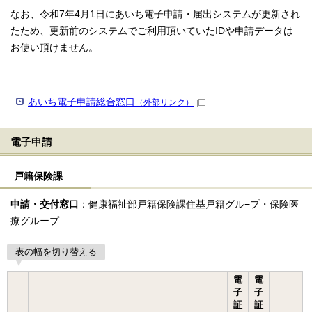
なお、令和7年4月1日にあいち電子申請・届出システムが更新され
たため、更新前のシステムでご利用頂いていたIDや申請データは
お使い頂けません。
あいち電子申請総合窓口
（外部リンク）
電子申請
戸籍保険課
申請・交付窓口
：健康福祉部戸籍保険課住基戸籍グル−プ・保険医
療グループ
表の幅を切り替える
電
電
子
子
証
証