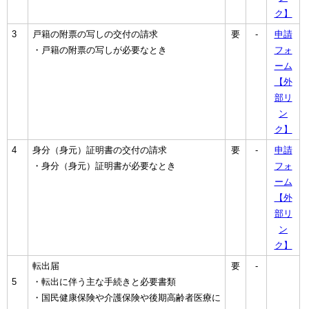
ク】
3
戸籍の附票の写しの交付の請求
要
-
申請
・戸籍の附票の写しが必要なとき
フォ
ーム
【外
部リ
ン
ク】
4
身分（身元）証明書の交付の請求
要
-
申請
・身分（身元）証明書が必要なとき
フォ
ーム
【外
部リ
ン
ク】
転出届
要
-
5
・転出に伴う主な手続きと必要書類
・国民健康保険や介護保険や後期高齢者医療に