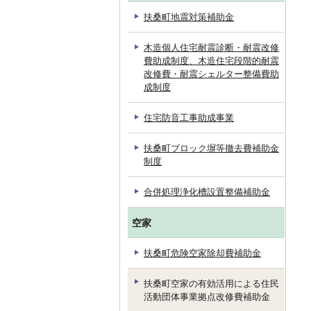
扶桑町地震対策補助金
木造個人住宅耐震診断・耐震改修
費助成制度、木造住宅段階的耐震
改修費・耐震シェルター整備費助
成制度
住宅防音工事助成事業
扶桑町ブロック塀等撤去費補助金
制度
合併処理浄化槽設置整備補助金
空家
扶桑町危険空家除却費補助金
扶桑町空家の有効活用による住民
活動団体事業拠点改修費補助金