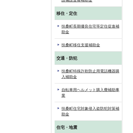
設備設置費補助金
移住・定住
扶桑町長期優良住宅等定住促進補
助金
扶桑町移住支援補助金
交通・防犯
扶桑町特殊詐欺防止用電話機器購
入補助金
自転車用ヘルメット購入費補助事
業
扶桑町住宅対象侵入盗防犯対策補
助金
住宅・地震