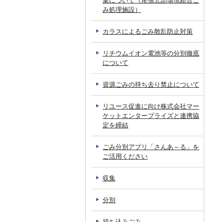
集について（尾張北部環境組合ご
み処理施設）
カラスによるごみ散乱防止対策
リチウムイオン電池等の分別徹底
について
資源ごみの持ち去り禁止について
リユース促進に向け株式会社マー
ケットエンタープライズと連携協
定を締結
ごみ分別アプリ「さんあ～る」を
ご活用ください
収集
分別
持ち込みごみ