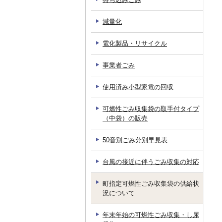
減量化
電化製品・リサイクル
事業者ごみ
使用済み小型家電の回収
可燃性ごみ収集袋の取手付タイプ
（中袋）の販売
50音別ごみ分別早見表
台風の接近に伴うごみ収集の対応
町指定可燃性ごみ収集袋の供給状
況について
年末年始の可燃性ごみ収集・し尿