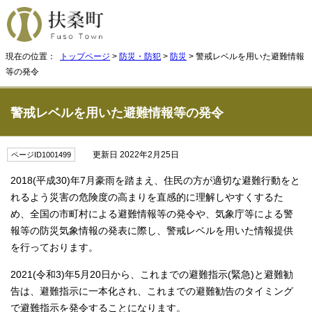
現在の位置：
トップページ
>
防災・防犯
>
防災
> 警戒レベルを用いた避難情報
等の発令
警戒レベルを用いた避難情報等の発令
更新日 2022年2月25日
ページID1001499
2018(平成30)年7月豪雨を踏まえ、住民の方が適切な避難行動をと
れるよう災害の危険度の高まりを直感的に理解しやすくするた
め、全国の市町村による避難情報等の発令や、気象庁等による警
報等の防災気象情報の発表に際し、警戒レベルを用いた情報提供
を行っております。
2021(令和3)年5月20日から、これまでの避難指示(緊急)と避難勧
告は、避難指示に一本化され、これまでの避難勧告のタイミング
で避難指示を発令することになります。