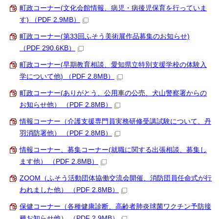
町政コーナー(文化会館情報、病児・病後児保育を行っていま
す) （PDF 2.9MB）
町政コーナー(第33回ふそう美術展作品募集のお知らせ)
（PDF 290.6KB）
町政コーナー(早期教育相談、愛知県立特別支援学校の体験入
学について他) （PDF 2.8MB）
町政コーナー(ありがとう、公用車の公売、犬山警察署からの
お知らせ他） （PDF 2.8MB）
情報コーナー（介護支援専門員実務研修受講試験について、丹
羽消防署他） （PDF 2.8MB）
情報コーナー、募集コーナー(就職に関する出張相談、募集し
ます他） （PDF 2.8MB）
ZOOM（ふそう活動団体協働交流会開催、消防団員任命式が行
われました他） （PDF 2.8MB）
保健コーナー（各種健康診断、高齢者肺炎球菌ワクチン予防接
種お知らせ他） （PDF 2.9MB）