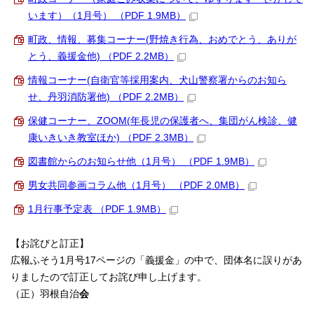
います）（1月号） （PDF 1.9MB）
町政、情報、募集コーナー(野焼き行為、おめでとう、ありが
とう、義援金他) （PDF 2.2MB）
情報コーナー(自衛官等採用案内、犬山警察署からのお知ら
せ、丹羽消防署他) （PDF 2.2MB）
保健コーナー、ZOOM(年長児の保護者へ、集団がん検診、健
康いきいき教室ほか) （PDF 2.3MB）
図書館からのお知らせ他（1月号） （PDF 1.9MB）
男女共同参画コラム他（1月号） （PDF 2.0MB）
1月行事予定表 （PDF 1.9MB）
【お詫びと訂正】
広報ふそう1月号17ページの「義援金」の中で、団体名に誤りがあ
りましたので訂正してお詫び申し上げます。
（正）羽根自治
会