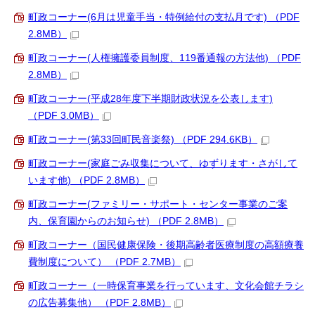
町政コーナー(6月は児童手当・特例給付の支払月です) （PDF
2.8MB）
町政コーナー(人権擁護委員制度、119番通報の方法他) （PDF
2.8MB）
町政コーナー(平成28年度下半期財政状況を公表します)
（PDF 3.0MB）
町政コーナー(第33回町民音楽祭) （PDF 294.6KB）
町政コーナー(家庭ごみ収集について、ゆずります・さがして
います他) （PDF 2.8MB）
町政コーナー(ファミリー・サポート・センター事業のご案
内、保育園からのお知らせ) （PDF 2.8MB）
町政コーナー（国民健康保険・後期高齢者医療制度の高額療養
費制度について） （PDF 2.7MB）
町政コーナー（一時保育事業を行っています、文化会館チラシ
の広告募集他） （PDF 2.8MB）