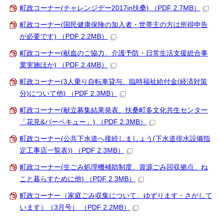
町政コーナー(チャレンジデー2017in扶桑) （PDF 2.7MB）
町政コーナー(国民健康保険の加入者・世帯主の方は所得申告
が必要です) （PDF 2.2MB）
町政コーナー(献血のご協力、介護予防・日常生活支援総合事
業実施ほか) （PDF 2.4MB）
町政コーナー(3人乗り自転車貸与、臨時福祉給付金(経済対策
分)について他) （PDF 2.3MB）
町政コーナー(献立募集結果発表、扶桑町多文化共生センター
「花見&バーベキュー」) （PDF 2.3MB）
町政コーナー(公共下水道へ接続しましょう(下水道排水設備指
定工事店一覧表)) （PDF 2.3MB）
町政コーナー(生ごみ処理機補助制度、資源ごみ回収拠点、ね
こと暮らすために他) （PDF 2.3MB）
町政コーナー（家庭ごみ収集について、ゆずります・さがして
います）（3月号） （PDF 2.2MB）