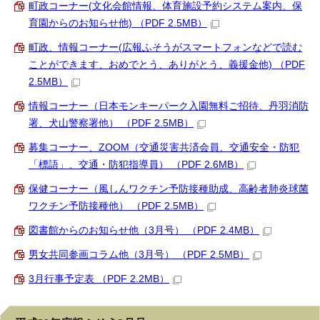
町政コーナー(文化会館情報、体育施設予約システム案内、保
育園からのお知らせ他) （PDF 2.5MB）
町政、情報コーナー(広報ふそうがスマートフォンなどで読む
ことができます、おめでとう、ありがとう、義援金他) （PDF
2.5MB）
情報コーナー（日本モンキーパーク入園無料ご招待、丹羽消防
署、犬山警察署他） （PDF 2.5MB）
募集コーナー、ZOOM（交通災害共済会員、交通安全・防犯
「標語」、交通・防犯指導員） （PDF 2.6MB）
保健コーナー（風しんワクチン予防接種助成、高齢者肺炎球菌
ワクチン予防接種他） （PDF 2.5MB）
図書館からのお知らせ他（3月号） （PDF 2.4MB）
男女共同参画コラム他（3月号） （PDF 2.5MB）
3月行事予定表 （PDF 2.2MB）