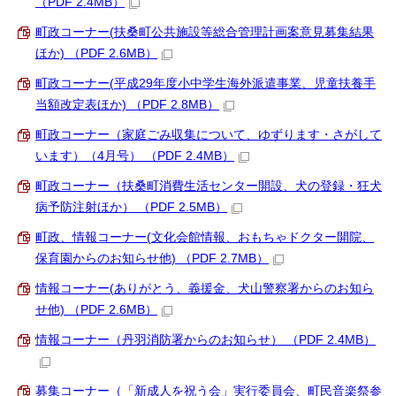
（PDF 2.4MB）
町政コーナー(扶桑町公共施設等総合管理計画案意見募集結果
ほか) （PDF 2.6MB）
町政コーナー(平成29年度小中学生海外派遣事業、児童扶養手
当額改定表ほか) （PDF 2.8MB）
町政コーナー（家庭ごみ収集について、ゆずります・さがして
います）（4月号） （PDF 2.4MB）
町政コーナー（扶桑町消費生活センター開設、犬の登録・狂犬
病予防注射ほか） （PDF 2.5MB）
町政、情報コーナー(文化会館情報、おもちゃドクター開院、
保育園からのお知らせ他) （PDF 2.7MB）
情報コーナー(ありがとう、義援金、犬山警察署からのお知ら
せ他) （PDF 2.6MB）
情報コーナー（丹羽消防署からのお知らせ） （PDF 2.4MB）
募集コーナー（「新成人を祝う会」実行委員会、町民音楽祭参