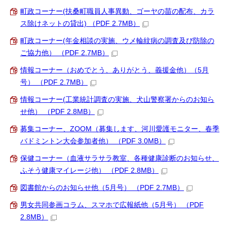
町政コーナー(扶桑町職員人事異動、ゴーヤの苗の配布、カラ
ス除けネットの貸出) （PDF 2.7MB）
町政コーナー(年金相談の実施、ウメ輪紋病の調査及び防除の
ご協力他） （PDF 2.7MB）
情報コーナー（おめでとう、ありがとう、義援金他）（5月
号） （PDF 2.7MB）
情報コーナー(工業統計調査の実施、犬山警察署からのお知ら
せ他） （PDF 2.8MB）
募集コーナー、ZOOM（募集します、河川愛護モニター、春季
バドミントン大会参加者他） （PDF 3.0MB）
保健コーナー（血液サラサラ教室、各種健康診断のお知らせ、
ふそう健康マイレージ他） （PDF 2.8MB）
図書館からのお知らせ他（5月号） （PDF 2.7MB）
男女共同参画コラム、スマホで広報紙他（5月号） （PDF
2.8MB）