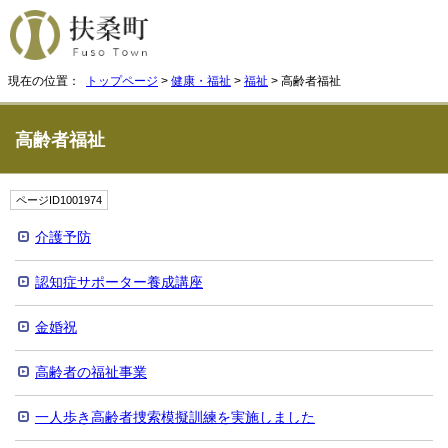
現在の位置：
トップページ
>
健康・福祉
>
福祉
> 高齢者福祉
高齢者福祉
ページID1001974
介護予防
認知症サポーター養成講座
金婚祝
高齢者の福祉事業
一人歩き高齢者捜索模擬訓練を実施しました